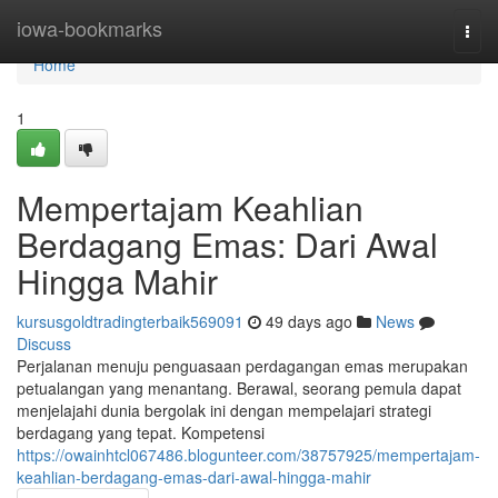
Home
iowa-bookmarks
Togg
navi
Home
1
Mempertajam Keahlian
Berdagang Emas: Dari Awal
Hingga Mahir
kursusgoldtradingterbaik569091
49 days ago
News
Discuss
Perjalanan menuju penguasaan perdagangan emas merupakan
petualangan yang menantang. Berawal, seorang pemula dapat
menjelajahi dunia bergolak ini dengan mempelajari strategi
berdagang yang tepat. Kompetensi
https://owainhtcl067486.blogunteer.com/38757925/mempertajam-
keahlian-berdagang-emas-dari-awal-hingga-mahir