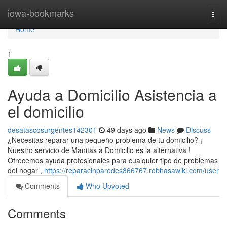
Home
iowa-bookmarks
Togg
navi
Home
1
Ayuda a Domicilio Asistencia a
el domicilio
desatascosurgentes142301
49 days ago
News
Discuss
¿Necesitas reparar una pequeño problema de tu domicilio? ¡
Nuestro servicio de Manitas a Domicilio es la alternativa !
Ofrecemos ayuda profesionales para cualquier tipo de problemas
del hogar ,
https://reparacinparedes866767.robhasawiki.com/user
Comments
Who Upvoted
Comments