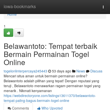
Home
iowa-bookmarks
Togg
navi
Home
1
Belawantoto: Tempat terbaik
Bermain Permainan Togel
Online
togelonlinterpercaya245443
53 days ago
News
Discuss
Mencari situs aman untuk bermain permainan online?
Belawantoto adalah pilihan yang tepat! Dengan reputasi yang
teruji , Belawantoto menawarkan ragam permainan togel yang
menarik . Nikmati kenyamanan
https://webdirectoryone.com/listings13611370/belawantoto-
tempat-paling-bagus-bermain-togel-online
Comments
Who Upvoted