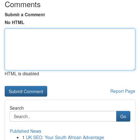
Comments
Submit a Comment
No HTML
HTML is disabled
Report Page
Search
Go
Published News
1
UK SEO: Your South African Advantage