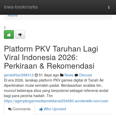
Home
iowa-bookmarks
Togg
navi
Home
1
Platform PKV Taruhan Lagi
Viral Indonesia 2026:
Perkiraan & Rekomendasi
geraldrbyc588312
51 days ago
News
Discuss
Di era 2026, lanskap platform PKV games digital di Tanah Air
diperkirakan mulai semakin padat. Berdasarkan analisis tim,
muncul beberapa situs yang berpotensi sebagai referensi andal
bagi para pecinta hadiah. Tim
https://agenpkvgamesdepositdanat254580.sunderwiki.com/user
Comments
Who Upvoted