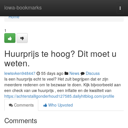
Home
iowa-bookmarks
Togg
navi
Home
1
Huurprijs te hoog? Dit moet u
weten.
lewisvken948447
55 days ago
News
Discuss
Is een huurprijs echt te veel? Het zult begrijpen dat er zijn
meerdere redenen om te bezwaar te doen. Kijk bijvoorbeeld aan
een check van uw huurprijs , een inflatie en de kwaliteit van
https://achterstalligonderhoud127585.dailyhitblog.com/profile
Comments
Who Upvoted
Comments