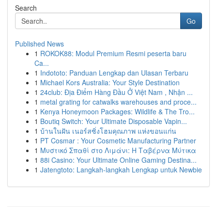
Search
Go
Published News
1
ROKOK88: Modul Premium Resmi peserta baru
Ca...
1
Indototo: Panduan Lengkap dan Ulasan Terbaru
1
Michael Kors Australia: Your Style Destination
1
24club: Địa Điểm Hàng Đầu Ở Việt Nam , Nhận ...
1
metal grating for catwalks warehouses and proce...
1
Kenya Honeymoon Packages: Wildlife & The Tro...
1
Boutiq Switch: Your Ultimate Disposable Vapin...
1
บ้านในฝัน เนอร์สซิ่งโฮมคุณภาพ แห่งขอนแก่น
1
PT Cosmar : Your Cosmetic Manufacturing Partner
1
Μυστικό Σπαθί στο Λιμάνι: Η Ταβέρνα Μύτικα
1
88i Casino: Your Ultimate Online Gaming Destina...
1
Jatengtoto: Langkah-langkah Lengkap untuk Newbie