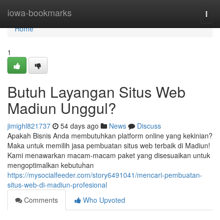
Home
iowa-bookmarks
Togg
navi
Home
1
Butuh Layangan Situs Web
Madiun Unggul?
jimighl821737
54 days ago
News
Discuss
Apakah Bisnis Anda membutuhkan platform online yang kekinian?
Maka untuk memilih jasa pembuatan situs web terbaik di Madiun!
Kami menawarkan macam-macam paket yang disesuaikan untuk
mengoptimalkan kebutuhan
https://mysocialfeeder.com/story6491041/mencari-pembuatan-
situs-web-di-madiun-profesional
Comments
Who Upvoted