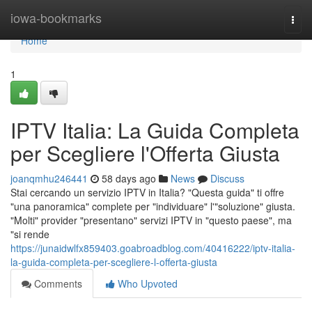
Home
iowa-bookmarks
Togg
navi
Home
1
IPTV Italia: La Guida Completa
per Scegliere l'Offerta Giusta
joanqmhu246441
58 days ago
News
Discuss
Stai cercando un servizio IPTV in Italia? "Questa guida" ti offre
"una panoramica" complete per "individuare" l'"soluzione" giusta.
"Molti" provider "presentano" servizi IPTV in "questo paese", ma
"si rende
https://junaidwlfx859403.goabroadblog.com/40416222/iptv-italia-
la-guida-completa-per-scegliere-l-offerta-giusta
Comments
Who Upvoted