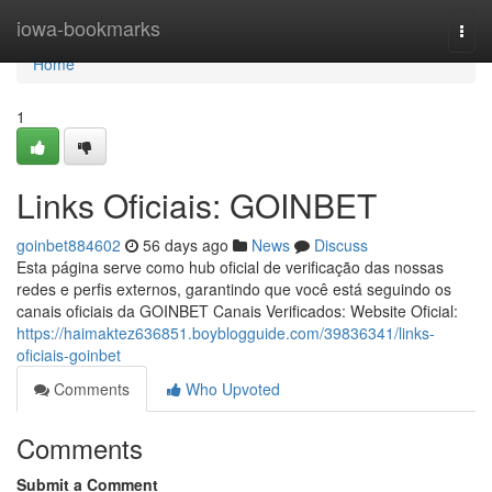
Home
iowa-bookmarks
Togg
navi
Home
1
Links Oficiais: GOINBET
goinbet884602
56 days ago
News
Discuss
Esta página serve como hub oficial de verificação das nossas
redes e perfis externos, garantindo que você está seguindo os
canais oficiais da GOINBET Canais Verificados: Website Oficial:
https://haimaktez636851.boyblogguide.com/39836341/links-
oficiais-goinbet
Comments
Who Upvoted
Comments
Submit a Comment