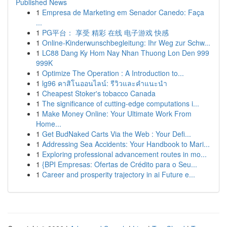
Published News
1
Empresa de Marketing em Senador Canedo: Faça
...
1
PG平台： 享受 精彩 在线 电子游戏 快感
1
Online-Kinderwunschbegleitung: Ihr Weg zur Schw...
1
LC88 Dang Ky Hom Nay Nhan Thuong Lon Den 999
999K
1
Optimize The Operation : A Introduction to...
1
lg96 คาสิโนออนไลน์: รีวิวและคำแนะนำ
1
Cheapest Stoker's tobacco Canada
1
The significance of cutting-edge computations i...
1
Make Money Online: Your Ultimate Work From
Home...
1
Get BudNaked Carts Via the Web : Your Defi...
1
Addressing Sea Accidents: Your Handbook to Mari...
1
Exploring professional advancement routes in mo...
1
{BPI Empresas: Ofertas de Crédito para o Seu...
1
Career and prosperity trajectory in ai Future e...