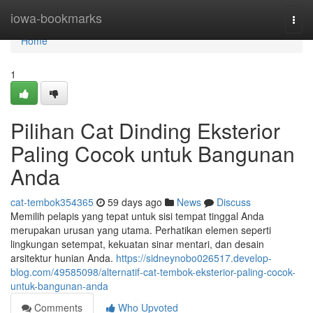
Home
iowa-bookmarks
Togg
navi
Home
1
Pilihan Cat Dinding Eksterior
Paling Cocok untuk Bangunan
Anda
cat-tembok354365
59 days ago
News
Discuss
Memilih pelapis yang tepat untuk sisi tempat tinggal Anda
merupakan urusan yang utama. Perhatikan elemen seperti
lingkungan setempat, kekuatan sinar mentari, dan desain
arsitektur hunian Anda.
https://sidneynobo026517.develop-
blog.com/49585098/alternatif-cat-tembok-eksterior-paling-cocok-
untuk-bangunan-anda
Comments
Who Upvoted