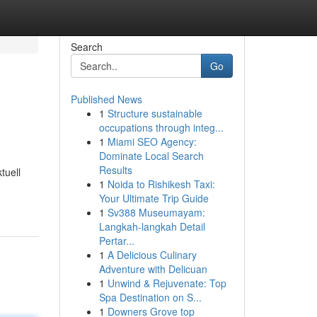
Search
Go
Published News
1
Structure sustainable
occupations through integ...
1
Miami SEO Agency:
Dominate Local Search
Results
tuell
1
Noida to Rishikesh Taxi:
Your Ultimate Trip Guide
1
Sv388 Museumayam:
Langkah-langkah Detail
Pertar...
1
A Delicious Culinary
Adventure with Delicuan
1
Unwind & Rejuvenate: Top
Spa Destination on S...
1
Downers Grove top