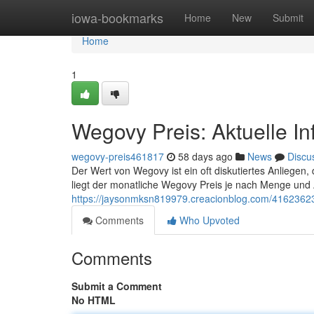
Home
iowa-bookmarks
Home
New
Submit
Home
1
Wegovy Preis: Aktuelle I
wegovy-preis461817
58 days ago
News
Discu
Der Wert von Wegovy ist ein oft diskutiertes Anliegen, d
liegt der monatliche Wegovy Preis je nach Menge und
https://jaysonmksn819979.creacionblog.com/41623623
Comments
Who Upvoted
Comments
Submit a Comment
No HTML