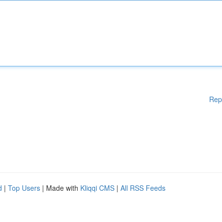
Rep
d
|
Top Users
| Made with
Kliqqi CMS
|
All RSS Feeds