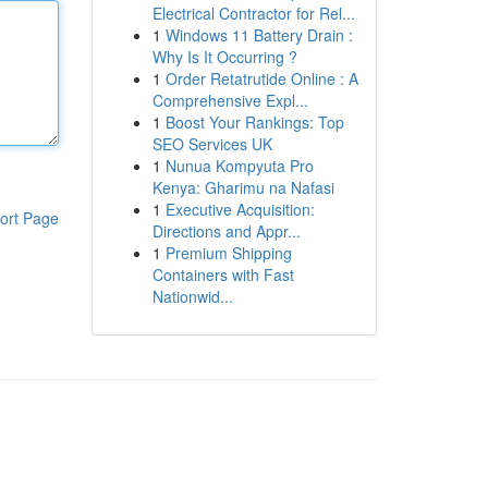
Electrical Contractor for Rel...
1
Windows 11 Battery Drain :
Why Is It Occurring ?
1
Order Retatrutide Online : A
Comprehensive Expl...
1
Boost Your Rankings: Top
SEO Services UK
1
Nunua Kompyuta Pro
Kenya: Gharimu na Nafasi
1
Executive Acquisition:
ort Page
Directions and Appr...
1
Premium Shipping
Containers with Fast
Nationwid...