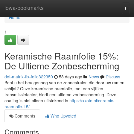
Home
iowa-bookmarks
Togg
navi
Home
1
Keramische Raamfolie 15%:
De Ultieme Zonbescherming
dot-matrix-fix-folie322350
58 days ago
News
Discuss
Bent u het beu genoeg van de zonnestralen die door uw ramen
schijnt? Onze keramische raamfolie, met een vijftien
transmissiefactor, biedt een ultieme zonbescherming. Deze
coating is niet alleen uitstekend in
https://xxoto.nl/ceramic-
raamfolie-15/
Comments
Who Upvoted
Comments