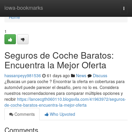
Home
iowa-bookmarks
Togg
navi
Home
1
Seguros de Coche Baratos:
Encuentra la Mejor Oferta
hassanpeyy981536
61 days ago
News
Discuss
¿Buscas un para coche ? Encontrar la oferta en coberturas para
automóvil puede parecer el desafío, pero no lo es. Considera
nuestros recomendaciones para comparar múltiples opciones y
recibir
https://lancecgth060110.blogsvila.com/41963972/seguros-
de-coche-baratos-encuentra-la-mejor-oferta
Comments
Who Upvoted
Comments