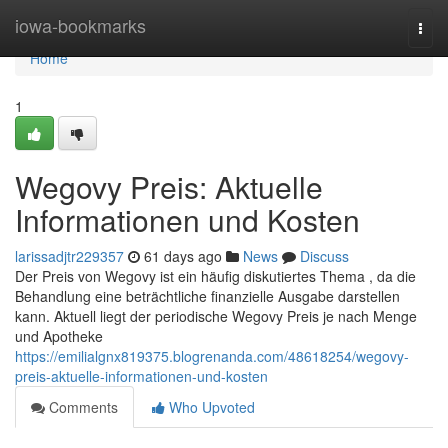
Home
iowa-bookmarks
Togg
navi
Home
1
Wegovy Preis: Aktuelle
Informationen und Kosten
larissadjtr229357
61 days ago
News
Discuss
Der Preis von Wegovy ist ein häufig diskutiertes Thema , da die
Behandlung eine beträchtliche finanzielle Ausgabe darstellen
kann. Aktuell liegt der periodische Wegovy Preis je nach Menge
und Apotheke
https://emilialgnx819375.blogrenanda.com/48618254/wegovy-
preis-aktuelle-informationen-und-kosten
Comments
Who Upvoted