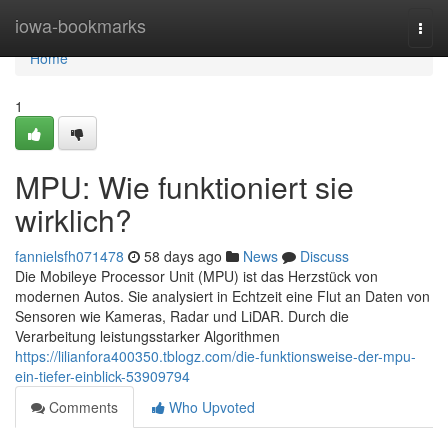
Home
iowa-bookmarks
Togg
navi
Home
1
MPU: Wie funktioniert sie
wirklich?
fannielsfh071478
58 days ago
News
Discuss
Die Mobileye Processor Unit (MPU) ist das Herzstück von
modernen Autos. Sie analysiert in Echtzeit eine Flut an Daten von
Sensoren wie Kameras, Radar und LiDAR. Durch die
Verarbeitung leistungsstarker Algorithmen
https://lilianfora400350.tblogz.com/die-funktionsweise-der-mpu-
ein-tiefer-einblick-53909794
Comments
Who Upvoted