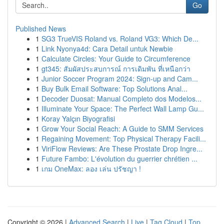
Go
Published News
1
SG3 TrueVIS Roland vs. Roland VG3: Which De...
1
Link Nyonya4d: Cara Detail untuk Newbie
1
Calculate Circles: Your Guide to Circumference
1
gt345: สัมผัสประสบการณ์ การเดิมพัน ที่เหนือกว่า
1
Junior Soccer Program 2024: Sign-up and Cam...
1
Buy Bulk Email Software: Top Solutions Anal...
1
Decoder Duosat: Manual Completo dos Modelos...
1
Illuminate Your Space: The Perfect Wall Lamp Gu...
1
Koray Yalçın Biyografisi
1
Grow Your Social Reach: A Guide to SMM Services
1
Regaining Movement: Top Physical Therapy Facili...
1
ViriFlow Reviews: Are These Prostate Drop Ingre...
1
Future Fambo: L'évolution du guerrier chrétien ...
1
เกม OneMax: ลอง เล่น ปรัชญา !
Copyright © 2026 |
Advanced Search
|
Live
|
Tag Cloud
|
Top