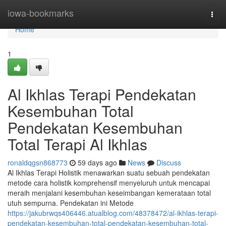
Home
iowa-bookmarks
Togg
navi
Home
1
Al Ikhlas Terapi Pendekatan
Kesembuhan Total
Pendekatan Kesembuhan
Total Terapi Al Ikhlas
ronaldqgsn868773
59 days ago
News
Discuss
Al Ikhlas Terapi Holistik menawarkan suatu sebuah pendekatan
metode cara holistik komprehensif menyeluruh untuk mencapai
meraih menjalani kesembuhan keseimbangan kemerataan total
utuh sempurna. Pendekatan ini Metode
https://jakubrwqs406446.atualblog.com/48378472/al-ikhlas-terapi-
pendekatan-kesembuhan-total-pendekatan-kesembuhan-total-