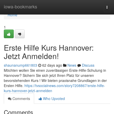
Home
iowa-bookmarks
Togg
navi
Home
1
Erste Hilfe Kurs Hannover:
Jetzt Anmelden!
shaunanump661803
62 days ago
News
Discuss
Möchten wollen Sie einen zuverlässigen Erste-Hilfe-Schulung in
Hannover? Sichern Sie sich jetzt Ihren Platz für unseren
bevorstehenden Kurs ! Wir bieten praxisnahe Grundlagen in der
Ersten Hilfe.
https://tvsocialnews.com/story7208867/erste-hilfe-
kurs-hannover-jetzt-anmelden
Comments
Who Upvoted
Comments