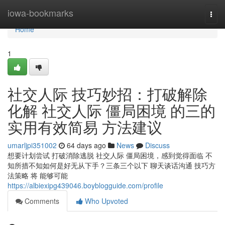
Home
iowa-bookmarks
Togg
navi
Home
1
社交人际 技巧妙招：打破解除
化解 社交人际 僵局困境 的三的
实用有效简易 方法建议
umarljpi351002
64 days ago
News
Discuss
想要计划尝试 打破消除逃脱 社交人际 僵局困境，感到觉得面临 不
知所措不知如何是好无从下手？三条三个以下 聊天谈话沟通 技巧方
法策略 将 能够可能
https://albiexipg439046.boyblogguide.com/profile
Comments
Who Upvoted