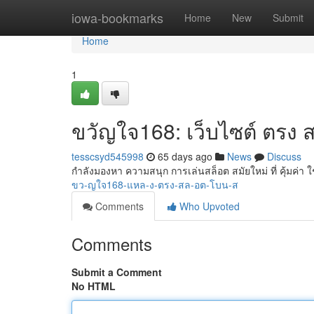
Home
iowa-bookmarks
Home
New
Submit
Home
1
ขวัญใจ168: เว็บไซต์ ตรง 
tesscsyd545998
65 days ago
News
Discuss
กำลังมองหา ความสนุก การเล่นสล็อต สมัยใหม่ ที่ คุ้มค่า 
ขว-ญใจ168-แหล-ง-ตรง-สล-อต-โบน-ส
Comments
Who Upvoted
Comments
Submit a Comment
No HTML