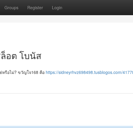
Groups
Register
Login
สล็อต โบนัส
ใช่หรือไม่? ขวัญใจ168 คือ
https://sidneyrhvz698498.tusblogos.com/4177