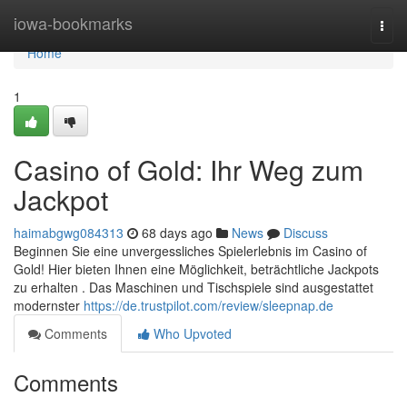
Home
iowa-bookmarks
Togg
navi
Home
1
Casino of Gold: Ihr Weg zum
Jackpot
haimabgwg084313
68 days ago
News
Discuss
Beginnen Sie eine unvergessliches Spielerlebnis im Casino of
Gold! Hier bieten Ihnen eine Möglichkeit, beträchtliche Jackpots
zu erhalten . Das Maschinen und Tischspiele sind ausgestattet
modernster
https://de.trustpilot.com/review/sleepnap.de
Comments
Who Upvoted
Comments