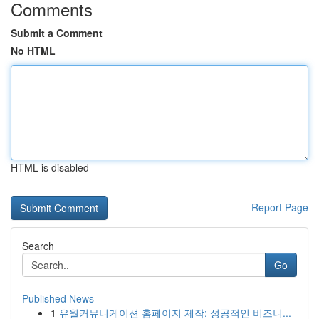
Comments
Submit a Comment
No HTML
HTML is disabled
Report Page
Search
Go
Published News
1
유월커뮤니케이션 홈페이지 제작: 성공적인 비즈니...