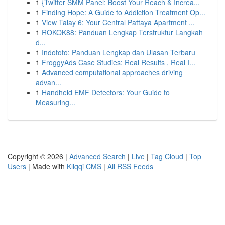
1
{Twitter SMM Panel: Boost Your Reach & Increa...
1
Finding Hope: A Guide to Addiction Treatment Op...
1
View Talay 6: Your Central Pattaya Apartment ...
1
ROKOK88: Panduan Lengkap Terstruktur Langkah
d...
1
Indototo: Panduan Lengkap dan Ulasan Terbaru
1
FroggyAds Case Studies: Real Results , Real I...
1
Advanced computational approaches driving
advan...
1
Handheld EMF Detectors: Your Guide to
Measuring...
Copyright © 2026 |
Advanced Search
|
Live
|
Tag Cloud
|
Top
Users
| Made with
Kliqqi CMS
|
All RSS Feeds