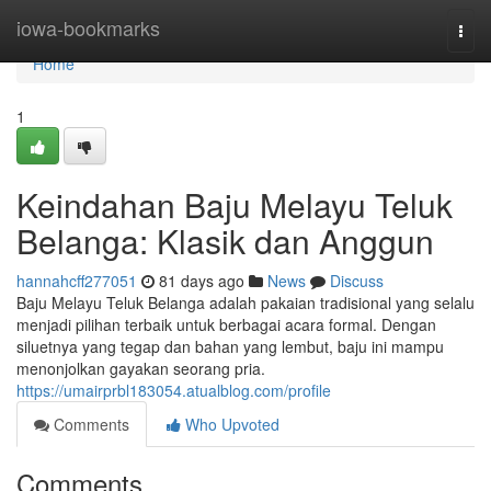
Home
iowa-bookmarks
Togg
navi
Home
1
Keindahan Baju Melayu Teluk
Belanga: Klasik dan Anggun
hannahcff277051
81 days ago
News
Discuss
Baju Melayu Teluk Belanga adalah pakaian tradisional yang selalu
menjadi pilihan terbaik untuk berbagai acara formal. Dengan
siluetnya yang tegap dan bahan yang lembut, baju ini mampu
menonjolkan gayakan seorang pria.
https://umairprbl183054.atualblog.com/profile
Comments
Who Upvoted
Comments