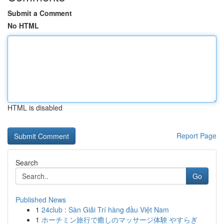
Submit a Comment
No HTML
HTML is disabled
Report Page
Search
Go
Published News
1
24club : Sàn Giải Trí hàng đầu Việt Nam
1
ホーチミン旅行で癒しのマッサージ体験 やすらぎ