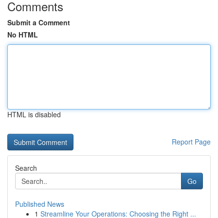
Comments
Submit a Comment
No HTML
HTML is disabled
Report Page
Search
Go
Published News
1
Streamline Your Operations: Choosing the Right ...