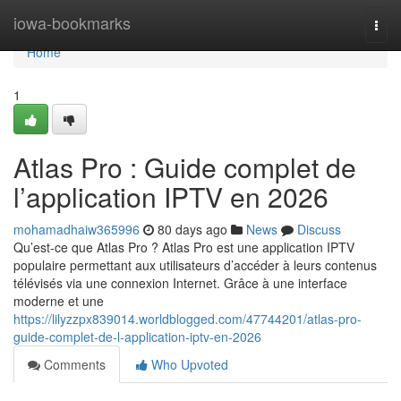
Home
iowa-bookmarks
Togg
navi
Home
1
Atlas Pro : Guide complet de
l’application IPTV en 2026
mohamadhaiw365996
80 days ago
News
Discuss
Qu’est-ce que Atlas Pro ? Atlas Pro est une application IPTV
populaire permettant aux utilisateurs d’accéder à leurs contenus
télévisés via une connexion Internet. Grâce à une interface
moderne et une
https://lilyzzpx839014.worldblogged.com/47744201/atlas-pro-
guide-complet-de-l-application-iptv-en-2026
Comments
Who Upvoted