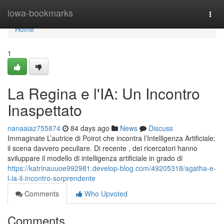
Home
iowa-bookmarks
Togg
navi
Home
1
La Regina e l'IA: Un Incontro
Inaspettato
nanaaiaz755874
84 days ago
News
Discuss
Immaginate L’autrice di Poirot che incontra l’Intelligenza Artificiale:
il scena davvero peculiare. Di recente , dei ricercatori hanno
sviluppare il modello di intelligenza artificiale in grado di
https://katrinauuoe992981.develop-blog.com/49205318/agatha-e-
l-ia-il-incontro-sorprendente
Comments
Who Upvoted
Comments