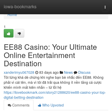
Home
iowa-bookmarks
Togg
navi
Home
1
EE88 Casino: Your Ultimate
Online Entertainment
Destination
xanderimyu067028
83 days ago
News
Discuss
Tôi từng khá dè chừng khi nghe bạn bè nhắc đến EE88. Không
phải vì cái tên, mà vì tôi đã trải qua không ít nền tảng cá cược
khiến mình mất kiên nhẫn – từ lỗi hệ
https://ilovebookmark.com/story21288620/ee88-casino-your-top-
digital-betting-destination
Comments
Who Upvoted