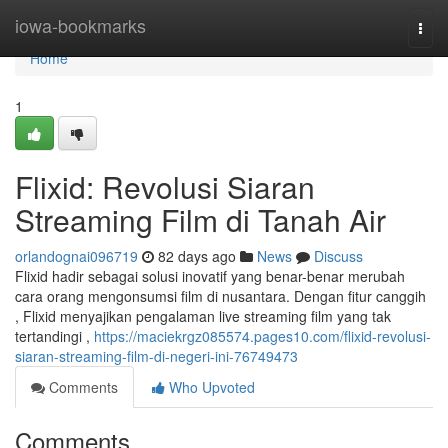
Home
iowa-bookmarks
Togg
navi
Home
1
Flixid: Revolusi Siaran
Streaming Film di Tanah Air
orlandognai096719
82 days ago
News
Discuss
Flixid hadir sebagai solusi inovatif yang benar-benar merubah
cara orang mengonsumsi film di nusantara. Dengan fitur canggih
, Flixid menyajikan pengalaman live streaming film yang tak
tertandingi ,
https://maciekrgz085574.pages10.com/flixid-revolusi-
siaran-streaming-film-di-negeri-ini-76749473
Comments
Who Upvoted
Comments