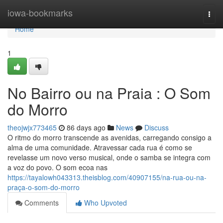
Home
iowa-bookmarks
Togg
navi
Home
1
No Bairro ou na Praia : O Som
do Morro
theojwjx773465
86 days ago
News
Discuss
O ritmo do morro transcende as avenidas, carregando consigo a
alma de uma comunidade. Atravessar cada rua é como se
revelasse um novo verso musical, onde o samba se integra com
a voz do povo. O som ecoa nas
https://tayalowh043313.theisblog.com/40907155/na-rua-ou-na-
praça-o-som-do-morro
Comments
Who Upvoted