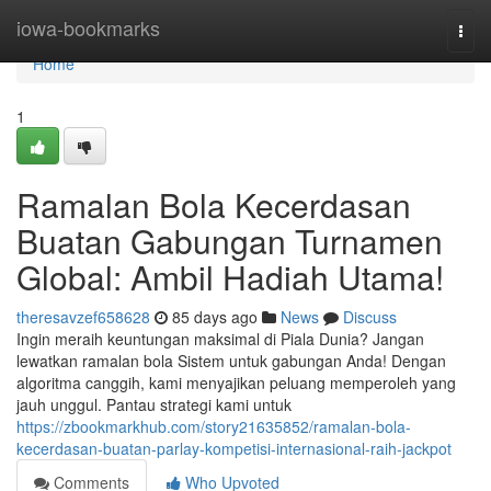
Home
iowa-bookmarks
Togg
navi
Home
1
Ramalan Bola Kecerdasan
Buatan Gabungan Turnamen
Global: Ambil Hadiah Utama!
theresavzef658628
85 days ago
News
Discuss
Ingin meraih keuntungan maksimal di Piala Dunia? Jangan
lewatkan ramalan bola Sistem untuk gabungan Anda! Dengan
algoritma canggih, kami menyajikan peluang memperoleh yang
jauh unggul. Pantau strategi kami untuk
https://zbookmarkhub.com/story21635852/ramalan-bola-
kecerdasan-buatan-parlay-kompetisi-internasional-raih-jackpot
Comments
Who Upvoted