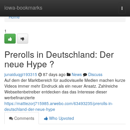
Home
iowa-bookmarks
Togg
navi
Home
1
Prerolls in Deutschland: Der
neue Hype ?
junaiduqgi193315
87 days ago
News
Discuss
Auf dem der Marktbereich für audiovisuelle Medien machen kurze
Videos immer mehr Eindruck als ein neuer Ansatz. Zahlreiche
Webseitenbetreiber entdecken das das Interesse dieser
werbefinanzierte
https://mattiezorj715985.arwebo.com/63493235/prerolls-in-
deutschland-der-neue-hype
Comments
Who Upvoted