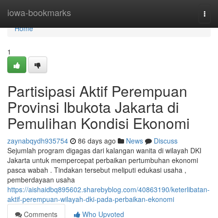
Home
iowa-bookmarks
Togg
navi
Home
1
Partisipasi Aktif Perempuan
Provinsi Ibukota Jakarta di
Pemulihan Kondisi Ekonomi
zaynabqydh935754
86 days ago
News
Discuss
Sejumlah program digagas dari kalangan wanita di wilayah DKI
Jakarta untuk mempercepat perbaikan pertumbuhan ekonomi
pasca wabah . Tindakan tersebut meliputi edukasi usaha ,
pemberdayaan usaha
https://aishaidbq895602.sharebyblog.com/40863190/keterlibatan-
aktif-perempuan-wilayah-dki-pada-perbaikan-ekonomi
Comments
Who Upvoted