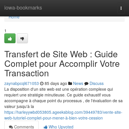
Home
iowa-bookmarks
Togg
navi
Home
1
Transfert de Site Web : Guide
Complet pour Accomplir Votre
Transaction
zaynabpcql671053
85 days ago
News
Discuss
La disposition d'un site web est une opération complexe qui
requiert une stratégie minutieuse. Ce guide exhaustif vous
accompagne à chaque point du processus , de l'évaluation de sa
valeur jusqu'à la
https://harleyywbd053805.ageeksblog.com/39449783/vente-site-
web-tutoriel-complet-pour-mener-à-bien-votre-cession
Comments
Who Upvoted