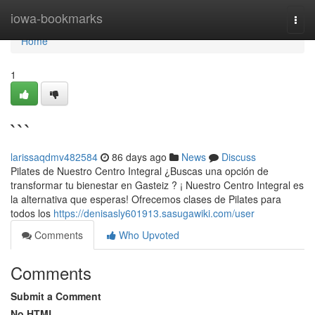
Home
iowa-bookmarks
Togg
navi
Home
1
```
larissaqdmv482584
86 days ago
News
Discuss
Pilates de Nuestro Centro Integral ¿Buscas una opción de
transformar tu bienestar en Gasteiz ? ¡ Nuestro Centro Integral es
la alternativa que esperas! Ofrecemos clases de Pilates para
todos los
https://denisasly601913.sasugawiki.com/user
Comments
Who Upvoted
Comments
Submit a Comment
No HTML