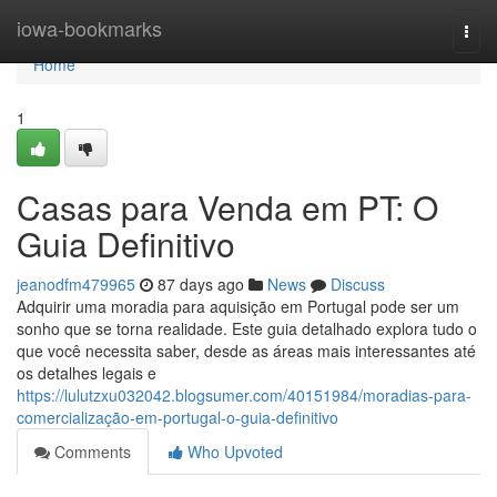
Home
iowa-bookmarks
Togg
navi
Home
1
Casas para Venda em PT: O
Guia Definitivo
jeanodfm479965
87 days ago
News
Discuss
Adquirir uma moradia para aquisição em Portugal pode ser um
sonho que se torna realidade. Este guia detalhado explora tudo o
que você necessita saber, desde as áreas mais interessantes até
os detalhes legais e
https://lulutzxu032042.blogsumer.com/40151984/moradias-para-
comercialização-em-portugal-o-guia-definitivo
Comments
Who Upvoted