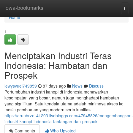
Home
iowa-bookmarks
Togg
navi
Home
1
Menciptakan Industri Teras
Indonesia: Hambatan dan
Prospek
lewysvuel749859
87 days ago
News
Discuss
Pertumbuhan industri kanopi di Indonesia menawarkan
kesempatan yang besar, namun juga menghadapi hambatan
yang signifikan. Satu kendala utama adalah minimnya akses ke
mesin pembuatan yang modern serta kualitas
https://arunbrvx141203.livebloggs.com/47945826/mengembangkan-
industri-kanopi-indonesia-tantangan-dan-prospek
Comments
Who Upvoted