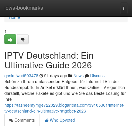
Home
iowa-bookmarks
Togg
navi
Home
1
IPTV Deutschland: Ein
Ultimative Guide 2026
qasimjwod503478
91 days ago
News
Discuss
Schön zu Ihrem umfassenden Ratgeber für Internet-TV in der
Bundesrepublik. In Artikel erklärt Ihnen, was Online-TV eigentlich
darstellt, welche Pakete es gibt und wie Sie das Beste Lösung für
Ihre
https://tasneemymge722029.blogaritma.com/39105361/internet-
tv-deutschland-ein-ultimative-ratgeber-2026
Comments
Who Upvoted