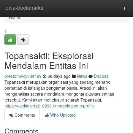
Home
iowa-bookmarks
Togg
navi
Home
1
Topansakti: Eksplorasi
Mendalam Entitas Ini
prestonbvcy334499
86 days ago
News
Discuss
Topansakti merupakan organisasi yang sedang menarik
perhatian di kalangan pengamat bisnis. Artikel ini akan
menganalisis secara mendalam mengenai aktivitas entitas
tersebut. Kami akan menelusuri sejarah Topansakti,
https://ezekielgrts218290.rimmablog.com/profile
Comments
Who Upvoted
Comments