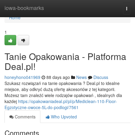
Home
iowa-bookmarks
Togg
navi
Home
1
Tanie Opakowania - Platforma
Deal.pl!
honeyhono041969
88 days ago
News
Discuss
Szukasz rozwiązań na tanie opakowania ? Deal.pl to idealne
miejsce, aby odkryć dużą ofertę akcesoriów z tej kategorii.
Możesz tam znaleźć wiele rodzajów opakowań , idealnych dla
każdej
https://opakowaniadeal.pl/pl/p/Mediclean-110-Floor-
Egzotyczne-owoce-5L-do-podlogi/7561
Comments
Who Upvoted
Comments