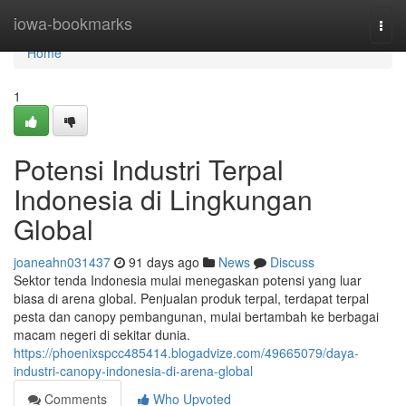
Home
iowa-bookmarks
Togg
navi
Home
1
Potensi Industri Terpal
Indonesia di Lingkungan
Global
joaneahn031437
91 days ago
News
Discuss
Sektor tenda Indonesia mulai menegaskan potensi yang luar
biasa di arena global. Penjualan produk terpal, terdapat terpal
pesta dan canopy pembangunan, mulai bertambah ke berbagai
macam negeri di sekitar dunia.
https://phoenixspcc485414.blogadvize.com/49665079/daya-
industri-canopy-indonesia-di-arena-global
Comments
Who Upvoted