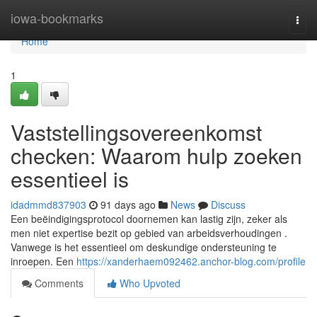
Home
iowa-bookmarks
Togg
navi
Home
1
Vaststellingsovereenkomst
checken: Waarom hulp zoeken
essentieel is
idadmmd837903
91 days ago
News
Discuss
Een beëindigingsprotocol doornemen kan lastig zijn, zeker als
men niet expertise bezit op gebied van arbeidsverhoudingen .
Vanwege is het essentieel om deskundige ondersteuning te
inroepen. Een
https://xanderhaem092462.anchor-blog.com/profile
Comments
Who Upvoted