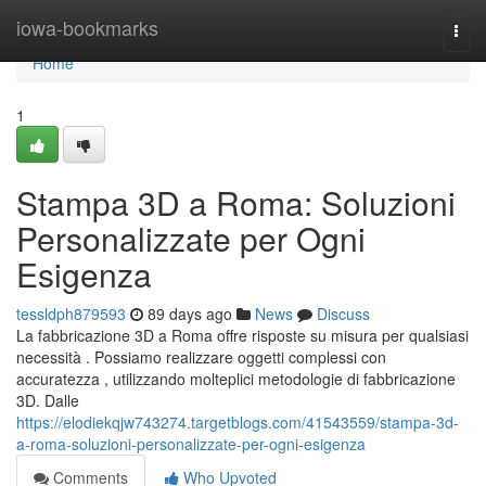
Home
iowa-bookmarks
Togg
navi
Home
1
Stampa 3D a Roma: Soluzioni
Personalizzate per Ogni
Esigenza
tessldph879593
89 days ago
News
Discuss
La fabbricazione 3D a Roma offre risposte su misura per qualsiasi
necessità . Possiamo realizzare oggetti complessi con
accuratezza , utilizzando molteplici metodologie di fabbricazione
3D. Dalle
https://elodiekqjw743274.targetblogs.com/41543559/stampa-3d-
a-roma-soluzioni-personalizzate-per-ogni-esigenza
Comments
Who Upvoted