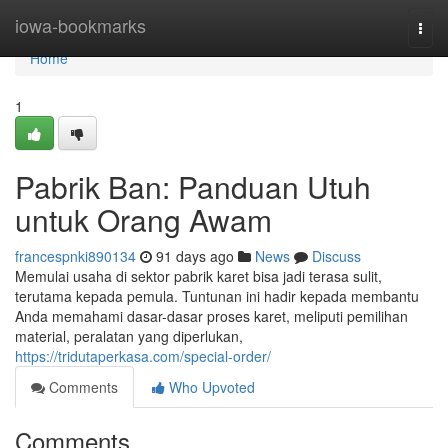
Home
iowa-bookmarks
Togg
navi
Home
1
Pabrik Ban: Panduan Utuh
untuk Orang Awam
francespnki890134
91 days ago
News
Discuss
Memulai usaha di sektor pabrik karet bisa jadi terasa sulit,
terutama kepada pemula. Tuntunan ini hadir kepada membantu
Anda memahami dasar-dasar proses karet, meliputi pemilihan
material, peralatan yang diperlukan,
https://tridutaperkasa.com/special-order/
Comments
Who Upvoted
Comments