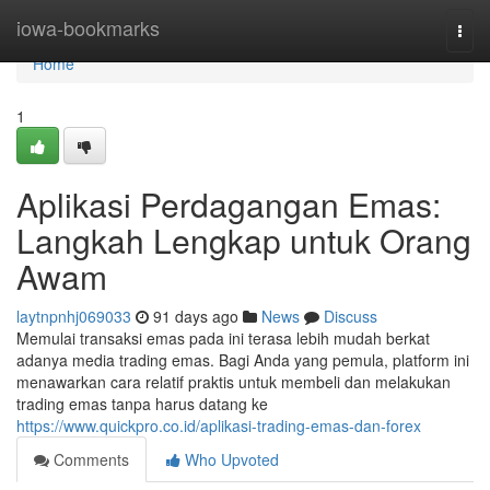
Home
iowa-bookmarks
Togg
navi
Home
1
Aplikasi Perdagangan Emas:
Langkah Lengkap untuk Orang
Awam
laytnpnhj069033
91 days ago
News
Discuss
Memulai transaksi emas pada ini terasa lebih mudah berkat
adanya media trading emas. Bagi Anda yang pemula, platform ini
menawarkan cara relatif praktis untuk membeli dan melakukan
trading emas tanpa harus datang ke
https://www.quickpro.co.id/aplikasi-trading-emas-dan-forex
Comments
Who Upvoted