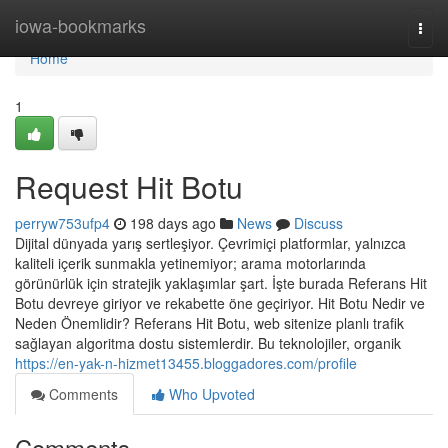
Home
iowa-bookmarks
Togg
navi
Home
1
Request Hit Botu
perryw753ufp4
198 days ago
News
Discuss
Dijital dünyada yarış sertleşiyor. Çevrimiçi platformlar, yalnızca
kaliteli içerik sunmakla yetinemiyor; arama motorlarında
görünürlük için stratejik yaklaşımlar şart. İşte burada Referans Hit
Botu devreye giriyor ve rekabette öne geçiriyor. Hit Botu Nedir ve
Neden Önemlidir? Referans Hit Botu, web sitenize planlı trafik
sağlayan algoritma dostu sistemlerdir. Bu teknolojiler, organik
https://en-yak-n-hizmet13455.bloggadores.com/profile
Comments
Who Upvoted
Comments