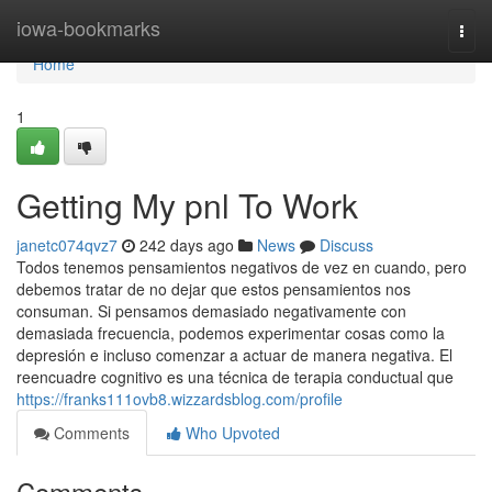
Home
iowa-bookmarks
Togg
navi
Home
1
Getting My pnl To Work
janetc074qvz7
242 days ago
News
Discuss
Todos tenemos pensamientos negativos de vez en cuando, pero
debemos tratar de no dejar que estos pensamientos nos
consuman. Si pensamos demasiado negativamente con
demasiada frecuencia, podemos experimentar cosas como la
depresión e incluso comenzar a actuar de manera negativa. El
reencuadre cognitivo es una técnica de terapia conductual que
https://franks111ovb8.wizzardsblog.com/profile
Comments
Who Upvoted
Comments