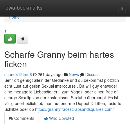
Home
iowa-bookmarks
Togg
navi
Home
1
Scharfe Granny beim hartes
ficken
shand419fmu6
261 days ago
News
Discuss
Sehr oft genügt allein der Gedanke und du bekommst plötzlich
echt Lust auf geilen Sexual intercourse . Da will guy entweder
eine megageile Liebesdienerin zum Vögeln oder einen free of
charge Sexclip von der kostenlosen Sextube überhaupt. Es ist
völlig unerheblich, ob man auf enorme Doppel-D-Titten, rasierte
Schlitze oder ob
https://grannytracescrapsandsquares.com/
Comments
Who Upvoted