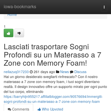
Home
iowa-bookmarks
Togg
navi
Home
1
Lasciati trasportare Sogni
Profondi su un Materasso a 7
Zone con Memory Foam!
neilazuq317233
261 days ago
News
Discuss
Hai un giorno desiderato svegliarti rinfrescato? Con il nostro
materasso a 7 zone con memory foam, i tuoi sogni diventano
realtà. Il design innovativo offre un supporto mirato per ogni punto
del tuo corpo, eliminando
https://barryhijn955217.affiliatblogger.com/90576694/immergiti-
sogni-profondi-su-un-materasso-a-7-zone-con-memory-foam
Comments
Who Upvoted