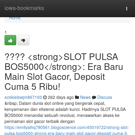
Home
iowa-bookmarks
Togg
navi
Home
1
???? <strong>SLOT PULSA
BOS5000</strong>: Era Baru
Main Slot Gacor, Deposit
Cuma 5 Ribu!
ezekielswjm867193
262 days ago
News
Discuss
&nbsp; Dalam dunia slot online yang bergerak cepat,
kenyamanan dan efisiensi adalah kunci. Hadirnya SLOT PULSA
BOS5000 menandai sebuah revolusi, menawarkan akses ke
permainan slot gacor terbaik dengan
https://emilyaihq780561.blogoscience.com/45019722/strong-slot-
pulsa-bos5000-strong-era-baru-main-slot-gacor-deposit-cuma-5-